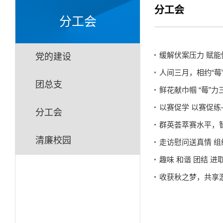
分工会
分工会
缓解伏案压力 赋
党的建设
人间三月，相约“莓
团总支
鲜花献巾帼 “莓”
以赛促学 以赛促
分工会
群英荟萃赛水平，智
清廉校园
走访慰问送真情 
趣味 和谐 团结 
收获秋之梦，共享